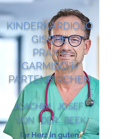
KINDERKARDIOLO
GISCHE
PRAXIS
GARMISCH-
PARTENKIRCHEN
JOACHIM JOSEF
VON DER BEEK
Ihr Herz in guten